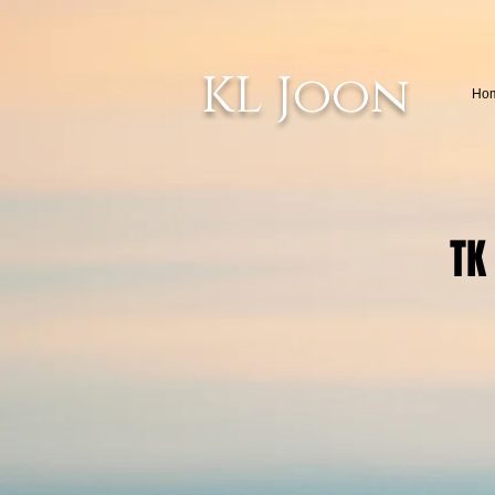
KL Joon
Ho
TK